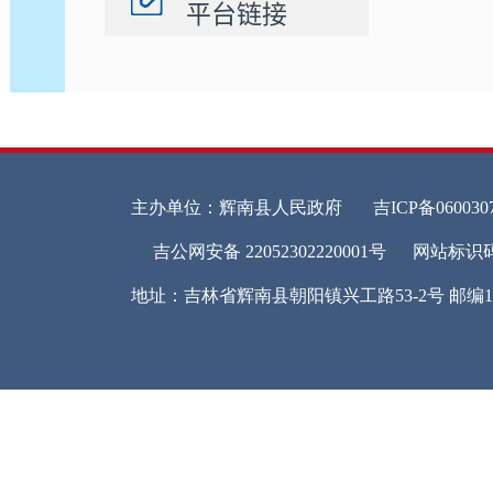
平台链接
一是
小组
方面
责任
奖惩
二是
事业
事公
时还
《财
行义
我们
的范
保障