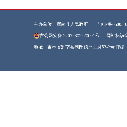
(
1
民
2
政
洁
3
良