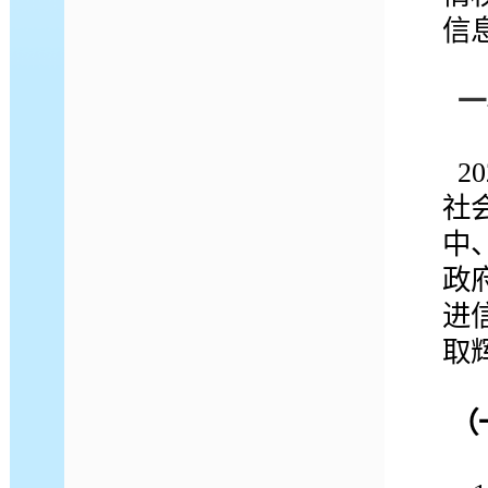
信
一
2
社
中
政
进
取
（