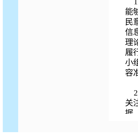
1
能
民
信
理
履
小
容
2
关
据
打
监