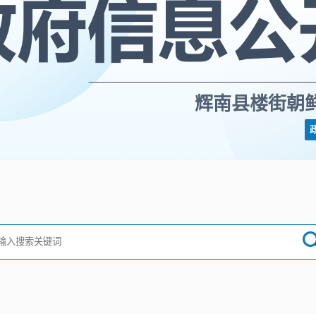
辉南县楼街朝