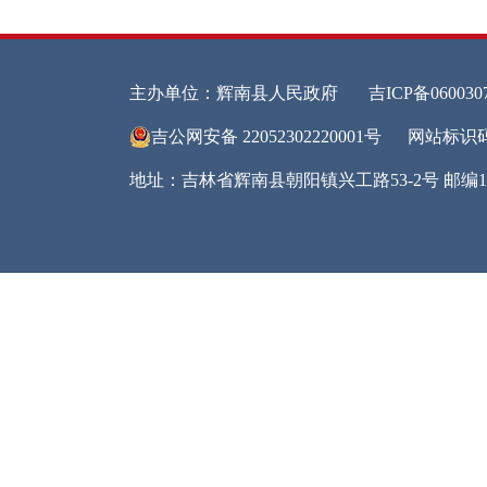
理工
答复
布监
理，