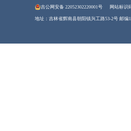
六、
政府
公开
看，
镇
将
行改
反馈
网站
照上
抓好
查，