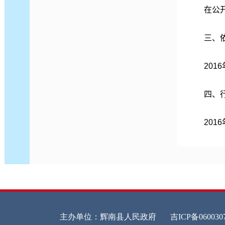
在公
三、
201
四、
201
全
镇
五、
镇
本