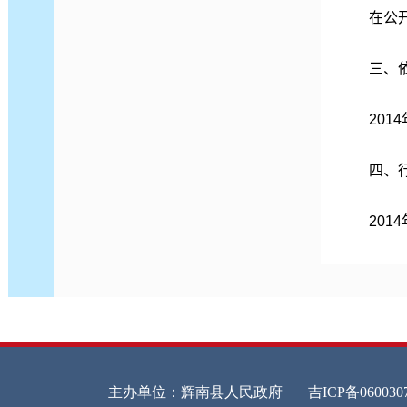
在公
三、
201
四、
201
全
镇
五、
镇
本