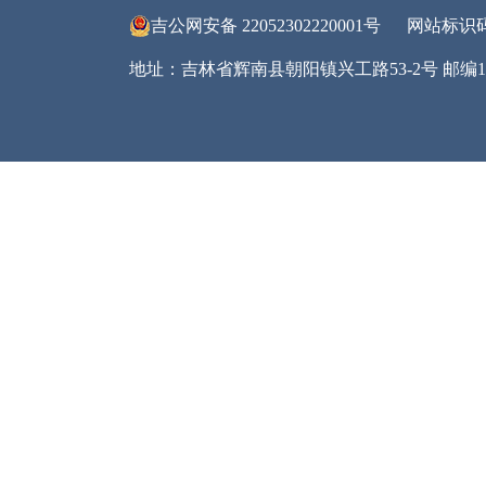
六、
政府
公开
看，
镇
将
行改
反馈
网站
照上
抓好
查，