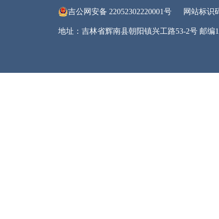
何收
五、
20
政诉
六、
回顾
公开
强等
程，
加强