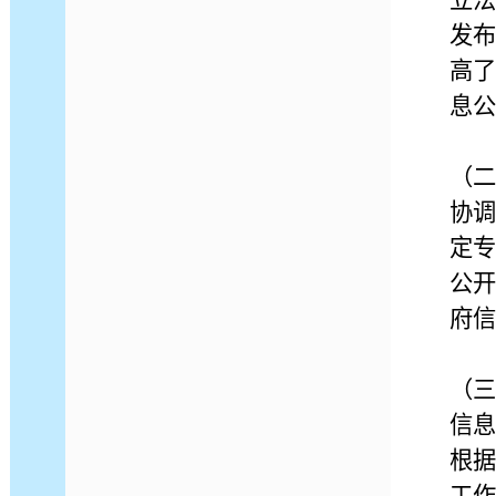
立法
发布
高了
息公
（二
协调
定专
公开
府信
（三
信息
根据