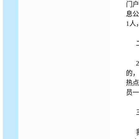
门户
息公
1
人
的，
热点
员一