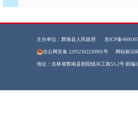
（本
第二
和）
一、
二、