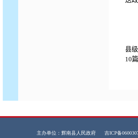
送政
20
县级
10
2
府
息
事