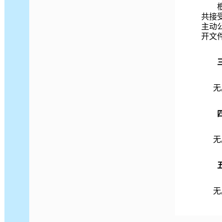
共接
主动
开文
无
无
无