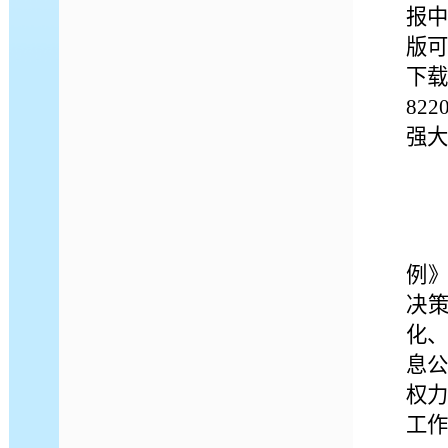
报中
版可
下载
82
强大
例》
决策
化
息公
权
工作