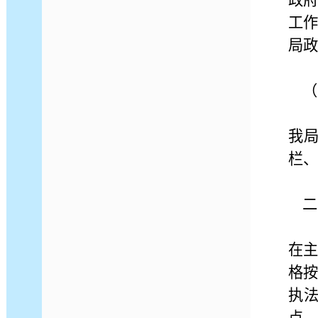
政
工
局政
（
我
栏、
二
在
格
执