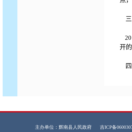
点，
三
2
开的
四
20
五
自