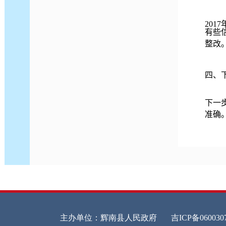
201
7
有些
整改
四、
下一
准确
1、
2、