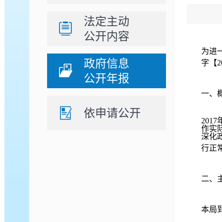
法定主动
公开内容
为进
政府信息
字【
公开年报
一、
依申请公开
201
7
作实
深化
行正
二、
本局到