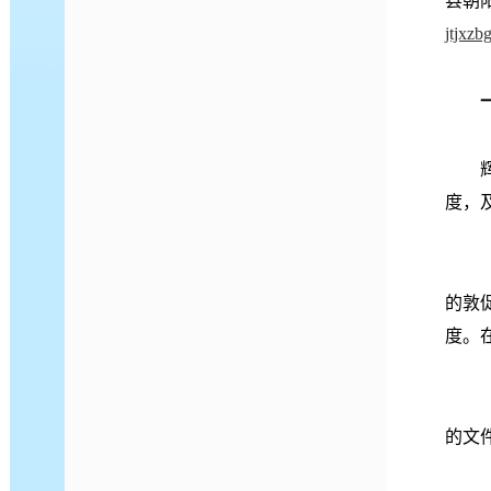
县朝阳
jtjxz
度，
的敦
度。
的文