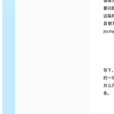
请情
要问题
运输
县朝阳
jtjxz
导下
的一
共公
条。