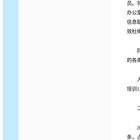
员。
办公
信息
效杜
同时
的各
人员
培训
二、
20
条，