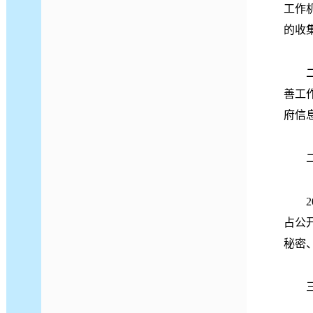
工作
的收
二是
善工
府信
二、
20
占公
秘密
三、