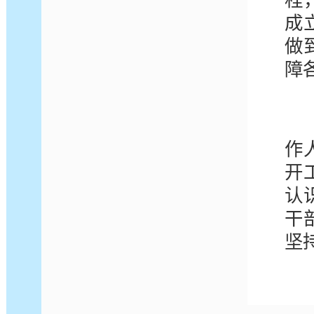
程
成
做
障
作
开
认
干
坚
2