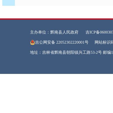
公
信
息
和
容
工
2
2
2