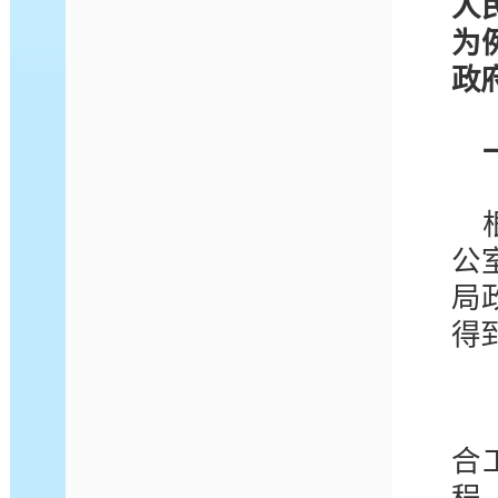
人
为
政
公
局
得
合