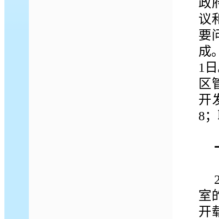
政
议
要
成
1
区
开
8
；
室
开